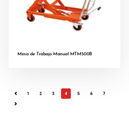
Mesa de Trabajo Manual MTM500B
1
2
3
4
5
6
7